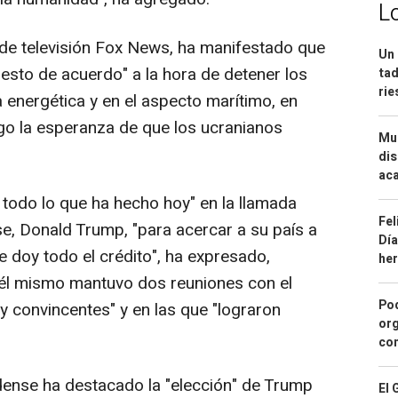
L
 de televisión Fox News, ha manifestado que
Un 
esto de acuerdo" a la hora de detener los
tad
ri
a energética y en el aspecto marítimo, en
ngo la esperanza de que los ucranianos
Mue
dis
aca
r todo lo que ha hecho hoy" en la llamada
Fel
, Donald Trump, "para acercar a su país a
Día
Le doy todo el crédito", ha expresado,
he
él mismo mantuvo dos reuniones con el
Pod
 convincentes" y en las que "lograron
org
con
dense ha destacado la "elección" de Trump
El 