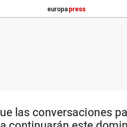
europa
press
e las conversaciones par
ia continuarán este domi