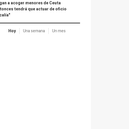
gan a acoger menores de Ceuta
tonces tendrá que actuar de oficio
calía"
Hoy
Una semana
Un mes