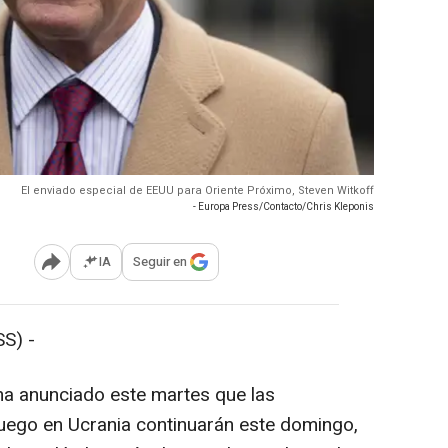
El enviado especial de EEUU para Oriente Próximo, Steven Witkoff
- Europa Press/Contacto/Chris Kleponis
IA
Seguir en
Abrir opciones para compartir
S) -
ha anunciado este martes que las
fuego en Ucrania continuarán este domingo,