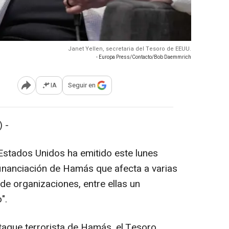
Janet Yellen, secretaria del Tesoro de EEUU.
- Europa Press/Contacto/Bob Daemmrich
IA
Seguir en
Abrir opciones para compartir
 -
Estados Unidos ha emitido este lunes
inanciación de Hamás que afecta a varias
e organizaciones, entre ellas un
".
ataque terrorista de Hamás, el Tesoro