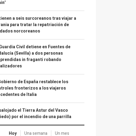
in'
ienen a seis surcoreanos tras viajar a
ania para tratar la repatriación de
ldados norcoreanos
Guardia Civil detiene en Fuentes de
alucía (Sevilla) a dos personas
prendidas in fraganti robando
alizadores
Gobierno de España restablece los
troles fronterizos a los viajeros
cedentes de Italia
alojado el Tierra Astur del Vasco
iedo) por el incendio de una parrilla
Hoy
Una semana
Un mes