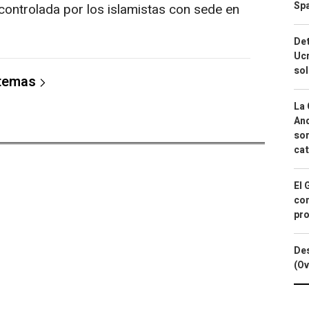
Spa
controlada por los islamistas con sede en
Det
Ucr
so
 temas
La 
And
sor
cat
El 
con
pro
Des
(Ov