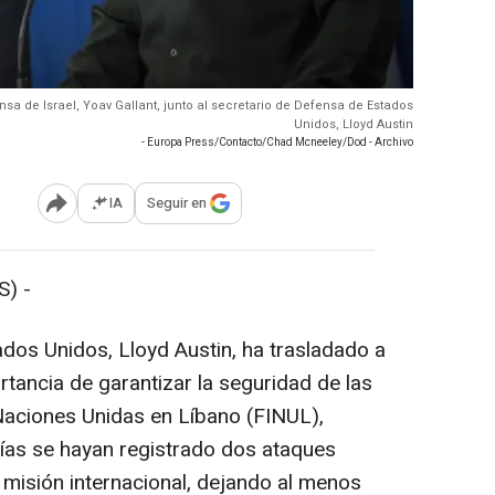
nsa de Israel, Yoav Gallant, junto al secretario de Defensa de Estados
Unidos, Lloyd Austin
- Europa Press/Contacto/Chad Mcneeley/Dod - Archivo
IA
Seguir en
Abrir opciones para compartir
) -
ados Unidos, Lloyd Austin, ha trasladado a
ortancia de garantizar la seguridad de las
 Naciones Unidas en Líbano (FINUL),
ías se hayan registrado dos ataques
a misión internacional, dejando al menos