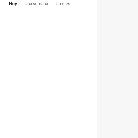
Hoy
Una semana
Un mes