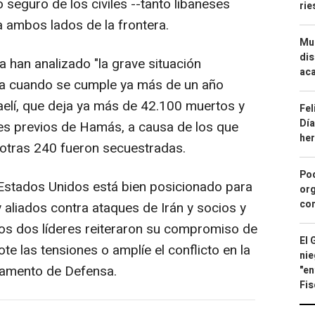
o seguro de los civiles --tanto libaneses
ri
a ambos lados de la frontera.
Mue
dis
han analizado "la grave situación
aca
aza cuando se cumple ya más de un año
sraelí, que deja ya más de 42.100 muertos y
Fel
Día
es previos de Hamás, a causa de los que
he
 otras 240 fueron secuestradas.
Pod
e Estados Unidos está bien posicionado para
org
con
 aliados contra ataques de Irán y socios y
os dos líderes reiteraron su compromiso de
El 
te las tensiones o amplíe el conflicto en la
nie
tamento de Defensa.
"en
Fis