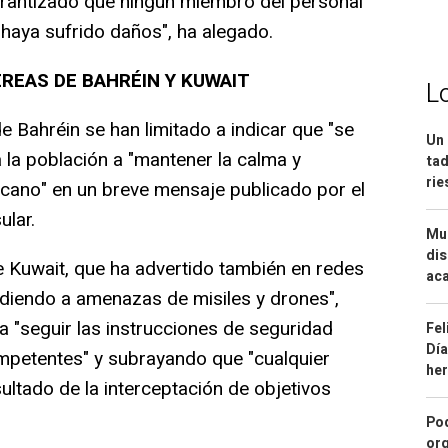
arantizado que ningún miembro del personal
 haya sufrido daños", ha alegado.
REAS DE BAHRÉIN Y KUWAIT
L
e Bahréin se han limitado a indicar que "se
Un 
 a la población a "mantener la calma y
tad
ri
ercano" en un breve mensaje publicado por el
ular.
Mue
dis
de Kuwait, que ha advertido también en redes
aca
diendo a amenazas de misiles y drones",
a "seguir las instrucciones de seguridad
Fel
Día
mpetentes" y subrayando que "cualquier
he
ultado de la interceptación de objetivos
Pod
org