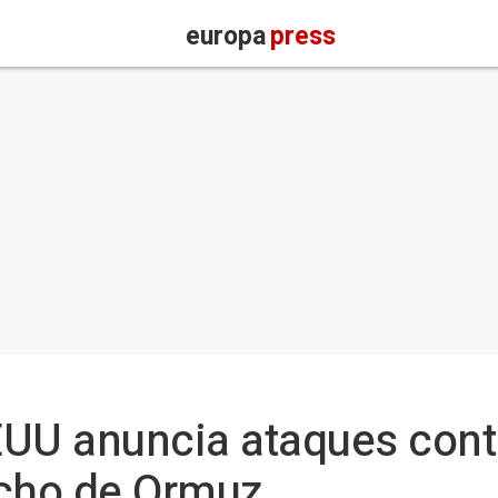
europa
press
EEUU anuncia ataques cont
recho de Ormuz