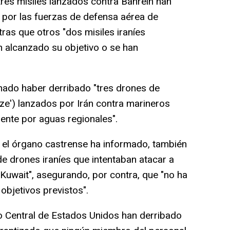
tres misiles lanzados contra Bahréin han
 por las fuerzas de defensa aérea de
ras que otros "dos misiles iraníes
 alcanzado su objetivo o se han
ado haber derribado "tres drones de
aze') lanzados por Irán contra marineros
mente por aguas regionales".
 el órgano castrense ha informado, también
de drones iraníes que intentaban atacar a
Kuwait", asegurando, por contra, que "no ha
objetivos previstos".
 Central de Estados Unidos han derribado