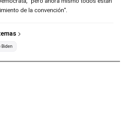
 Demócrata, "pero ahora mismo todos están
imiento de la convención".
 temas
 Biden