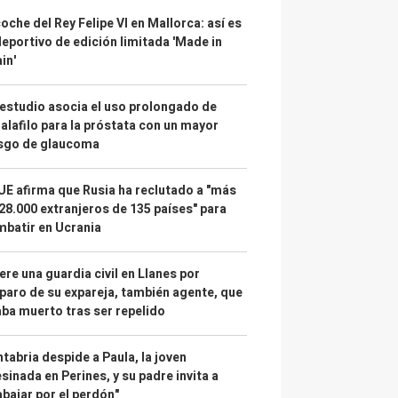
coche del Rey Felipe VI en Mallorca: así es
deportivo de edición limitada 'Made in
in'
estudio asocia el uso prolongado de
alafilo para la próstata con un mayor
esgo de glaucoma
UE afirma que Rusia ha reclutado a "más
28.000 extranjeros de 135 países" para
batir en Ucrania
re una guardia civil en Llanes por
paro de su expareja, también agente, que
ba muerto tras ser repelido
tabria despide a Paula, la joven
sinada en Perines, y su padre invita a
abajar por el perdón"