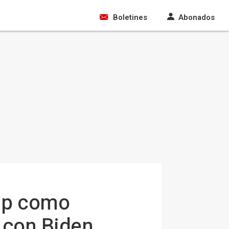
Boletines
Abonados
mp como
 con Biden