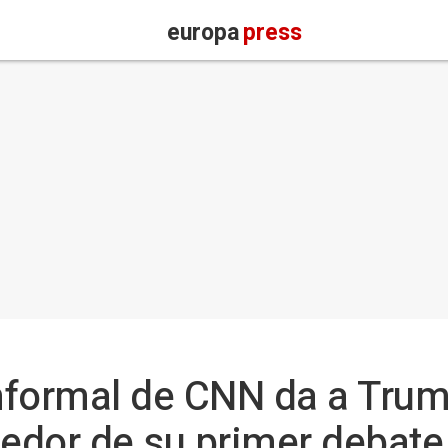
europa
press
nformal de CNN da a Tru
edor de su primer debate