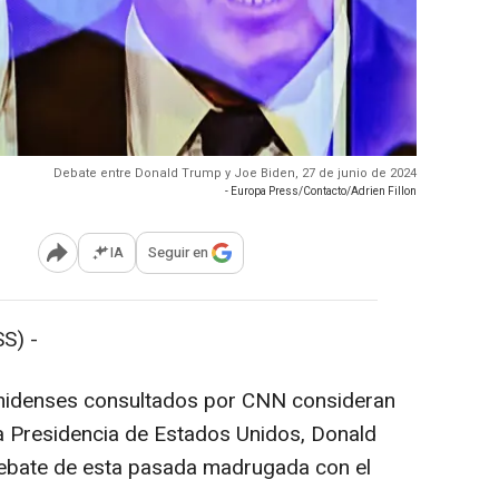
Debate entre Donald Trump y Joe Biden, 27 de junio de 2024
- Europa Press/Contacto/Adrien Fillon
IA
Seguir en
Abrir opciones para compartir
S) -
unidenses consultados por CNN consideran
la Presidencia de Estados Unidos, Donald
debate de esta pasada madrugada con el