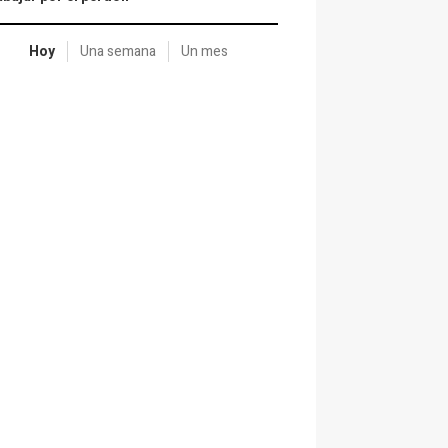
Hoy
Una semana
Un mes