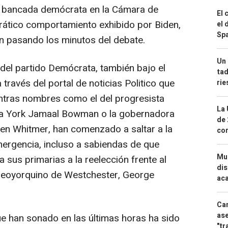
la bancada demócrata en la Cámara de
El 
rrático comportamiento exhibido por Biden,
el 
Spa
n pasando los minutos del debate.
Un 
el partido Demócrata, también bajo el
tad
través del portal de noticias Politico que
ri
ientras nombres como el del progresista
La 
va York Jamaal Bowman o la gobernadora
de 
en Whitmer, han comenzado a saltar a la
com
ergencia, incluso a sabiendas de que
Mue
us primarias a la reelección frente al
dis
neoyorquino de Westchester, George
aca
Can
ase
e han sonado en las últimas horas ha sido
"tr