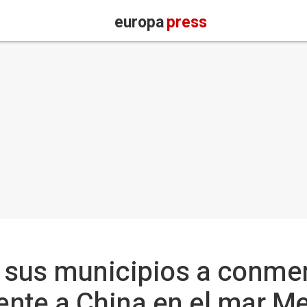
europa
press
 a sus municipios a conmem
frente a China en el mar M