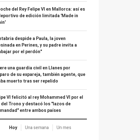
coche del Rey Felipe VI en Mallorca: así es
deportivo de edición limitada 'Made in
in'
tabria despide a Paula, la joven
sinada en Perines, y su padre invita a
abajar por el perdón"
re una guardia civil en Llanes por
paro de su expareja, también agente, que
ba muerto tras ser repelido
ipe VI felicitó al rey Mohammed VI por el
 del Trono y destacó los "lazos de
rmandad" entre ambos países
Hoy
Una semana
Un mes