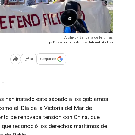
Archivo - Bandera de Filipinas
- Europa Press/Contacto/Matthew Hubbard - Archivo
IA
Seguir en
Abrir opciones para compartir
 -
as han instado este sábado a los gobiernos
 como el 'Día de la Victoria del Mar de
ento de renovada tensión con China, que
l que reconoció los derechos marítimos de