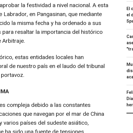
robar la festividad a nivel nacional. A esta
El 
 de Labrador, en Pangasinan, que mediante
el 
Spa
lecido la misma fecha y ha ordenado a sus
 para resaltar la importancia del histórico
Can
Arbitraje.
ase
"tr
stórico, estas entidades locales han
Mue
oral de nuestro país en el laudo del tribunal
dis
 portavoz.
aca
IMA
Fel
Día
a es compleja debido a las constantes
he
rcaciones que navegan por el mar de China
y varios países del sudeste asiático,
ue ha sido una fuente de tensiones