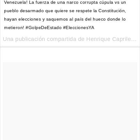
Venezuela! La fuerza de una narco corrupta cúpula vs un
pueblo desarmado que quiere se respete la Constitución,
hayan elecciones y saquemos al país del hueco donde lo
metieron! #GolpeDeEstado #EleccionesYA
Una publicación compartida de Henrique Capriles Radonski (@hcapriles) el