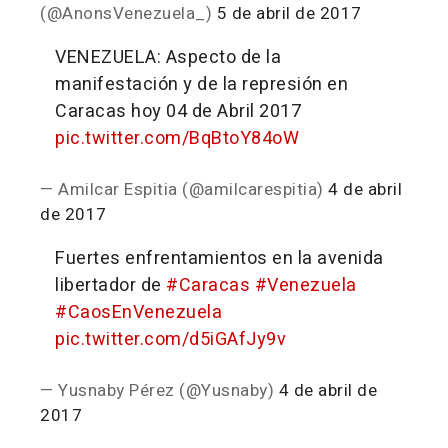
(@AnonsVenezuela_)
5 de abril de 2017
VENEZUELA: Aspecto de la
manifestación y de la represión en
Caracas hoy 04 de Abril 2017
pic.twitter.com/BqBtoY84oW
— Amilcar Espitia (@amilcarespitia)
4 de abril
de 2017
Fuertes enfrentamientos en la avenida
libertador de
#Caracas
#Venezuela
#CaosEnVenezuela
pic.twitter.com/d5iGAfJy9v
— Yusnaby Pérez (@Yusnaby)
4 de abril de
2017