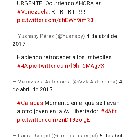
URGENTE: Ocurriendo AHORA en
#Venezuela
. RT RT RT!!!!!!
pic.twitter.com/qhEWn9imR3
— Yusnaby Pérez (@Yusnaby)
4 de abril de
2017
Haciendo retroceder a los imbéciles
#4A
pic.twitter.com/lGhn6MAg7X
— Venezuela Autonoma (@VzlaAutonoma)
4
de abril de 2017
#Caracas
Momento en el que se llevan
a otro joven en la Av Libertador.
#4Abr
pic.twitter.com/znDT9zolgE
— Laura Rangel (@LicLauraRangel)
5 de abril