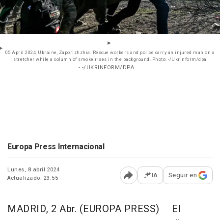
05 April 2024, Ukraine, Zaporizhzhia: Rescue workers and police carry an injured man on a
stretcher while a column of smoke rises in the background. Photo: -/Ukrinform/dpa
- -/UKRINFORM/DPA
Europa Press Internacional
Lunes, 8 abril 2024
IA
Seguir en
Actualizado: 23:55
Abrir opciones para comp
MADRID, 2 Abr. (EUROPA PRESS)
El