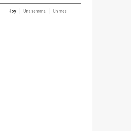
Hoy
Una semana
Un mes