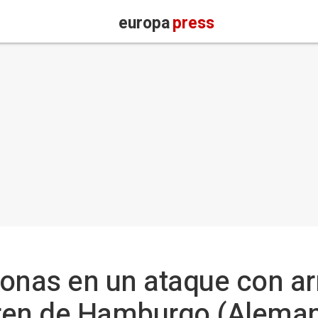
europa
press
sonas en un ataque con a
tren de Hamburgo (Aleman