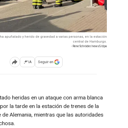
 ha apuñalado y herido de gravedad a varias personas, en la estación
central de Hamburgo.
- Rene Schröder/news5/dpa
IA
Seguir en
Abrir opciones para compartir
tado heridas en un ataque con arma blanca
por la tarde en la estación de trenes de la
 de Alemania, mientras que las autoridades
chosa.