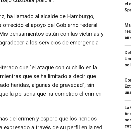
ajo custodia policial.
el 
Spa
erz, ha llamado al alcalde de Hamburgo,
a ofrecido el apoyo del Gobierno federal
Mar
res
 "Mis pensamientos están con las víctimas y
en 
 agradecer a los servicios de emergencia
Det
Ucr
so
iterado que "el ataque con cuchillo en la
 mientras que se ha limitado a decir que
Cor
do heridas, algunas de gravedad", sin
Ext
una
 que la persona que ha cometido el crimen
La 
And
mas del crimen y espero que los heridos
sor
cat
 expresado a través de su perfil en la red