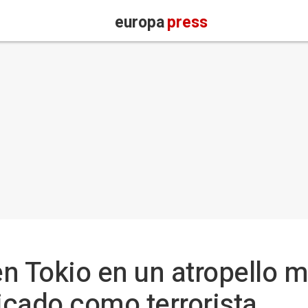
europa
press
n Tokio en un atropello m
dicado como terrorista