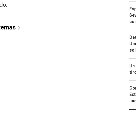
do.
Esp
Sev
con
 temas
Det
Ucr
so
Un 
tir
Cor
Ext
una