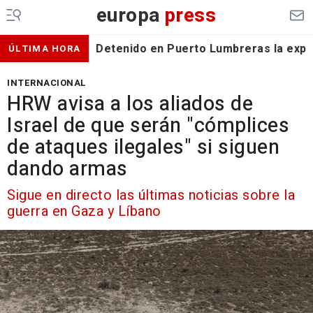
europa
press
Detenido en Puerto Lumbreras la expa
ÚLTIMA HORA
INTERNACIONAL
HRW avisa a los aliados de
Israel de que serán "cómplices
de ataques ilegales" si siguen
dando armas
Sigue en directo las últimas noticias sobre la
guerra en Gaza y Líbano