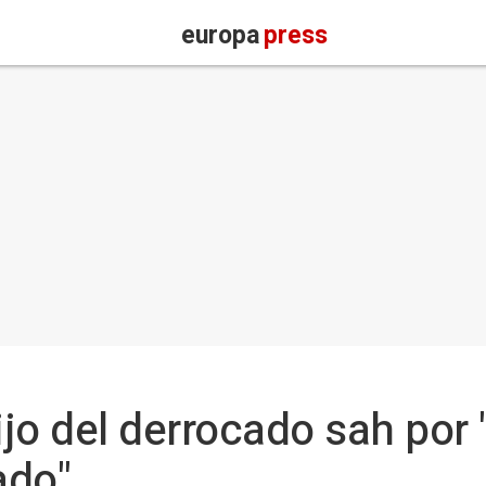
europa
press
ijo del derrocado sah por 
ado"