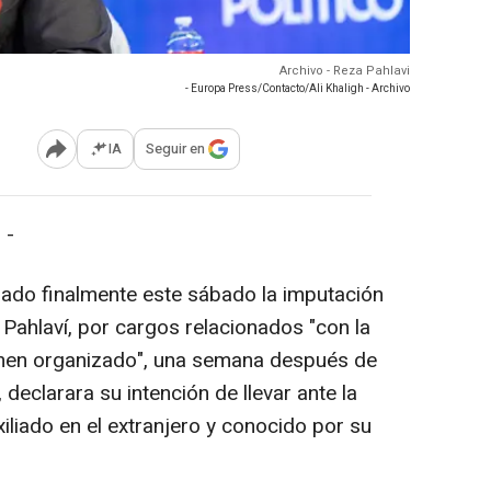
Archivo - Reza Pahlavi
- Europa Press/Contacto/Ali Khaligh - Archivo
IA
Seguir en
Abrir opciones para compartir
 -
iado finalmente este sábado la imputación
 Pahlaví, por cargos relacionados "con la
rimen organizado", una semana después de
i, declarara su intención de llevar ante la
exiliado en el extranjero y conocido por su