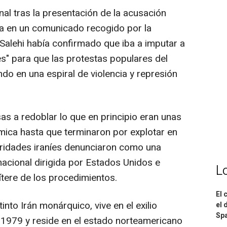
unal tras la presentación de la acusación
lía en un comunicado recogido por la
B. Salehi había confirmado que iba a imputar a
es" para que las protestas populares del
o en una espiral de violencia y represión
.
sas a redoblar lo que en principio eran unas
ómica hasta que terminaron por explotar en
toridades iraníes denunciaron como una
nacional dirigida por Estados Unidos e
L
títere de los procedimientos.
El 
into Irán monárquico, vive en el exilio
el 
Spa
 1979 y reside en el estado norteamericano