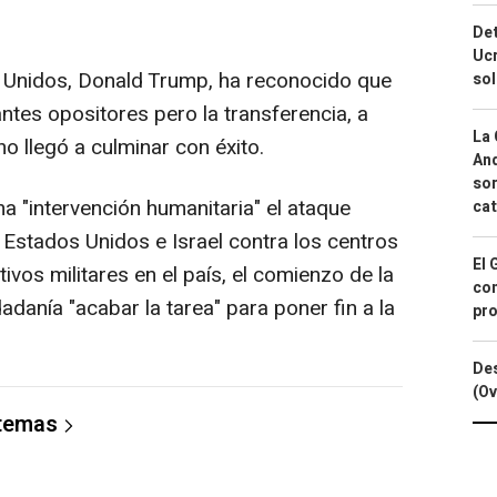
Det
Ucr
s Unidos, Donald Trump, ha reconocido que
so
ntes opositores pero la transferencia, a
La 
o llegó a culminar con éxito.
And
sor
na "intervención humanitaria" el ataque
cat
 Estados Unidos e Israel contra los centros
El 
vos militares en el país, el comienzo de la
con
dadanía "acabar la tarea" para poner fin a la
pro
Des
(Ov
 temas