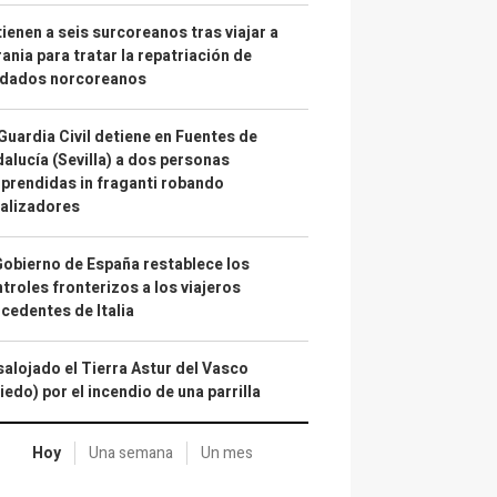
ienen a seis surcoreanos tras viajar a
ania para tratar la repatriación de
ldados norcoreanos
Guardia Civil detiene en Fuentes de
alucía (Sevilla) a dos personas
prendidas in fraganti robando
alizadores
Gobierno de España restablece los
troles fronterizos a los viajeros
cedentes de Italia
alojado el Tierra Astur del Vasco
iedo) por el incendio de una parrilla
Hoy
Una semana
Un mes