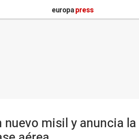
europa
press
n nuevo misil y anuncia l
ase aérea