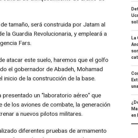
Det
Ucr
so
 de tamaño, será construida por Jatam al
de la Guardia Revolucionaria, y empleará a
La 
gencia Fars.
And
sor
cat
 de atacar este suelo, haremos que el golfo
cado el gobernador de Abadeh, Mohamad
Cor
 inicio de la construcción de la base.
Ext
una
 presentado un "laboratorio aéreo" que
¿Dó
e de los aviones de combate, la generación
Map
renar a nuevos pilotos militares.
en 
ealizado diferentes pruebas de armamento