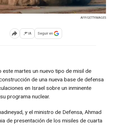
AFP/GETTYIMAGES
IA
Seguir en
Abrir opciones para compartir
o este martes un nuevo tipo de misil de
 construcción de una nueva base de defensa
culaciones en Israel sobre un inminente
 su programa nuclear.
adineyad, y el ministro de Defensa, Ahmad
ia de presentación de los misiles de cuarta