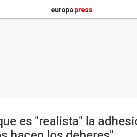
europa
press
ue es "realista" la adhes
os hacen los deberes"