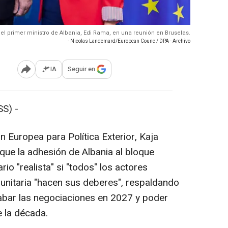
 y el primer ministro de Albania, Edi Rama, en una reunión en Bruselas.
- Nicolas Landemard/European Counc / DPA - Archivo
IA
Seguir en
Abrir opciones para compartir
S) -
n Europea para Política Exterior, Kaja
que la adhesión de Albania al bloque
o "realista" si "todos" los actores
unitaria "hacen sus deberes", respaldando
cabar las negociaciones en 2027 y poder
e la década.