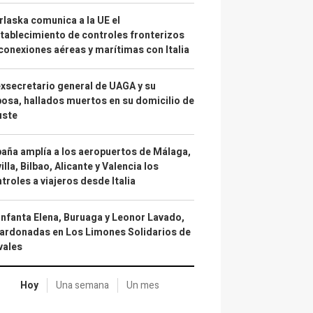
laska comunica a la UE el
tablecimiento de controles fronterizos
conexiones aéreas y marítimas con Italia
exsecretario general de UAGA y su
osa, hallados muertos en su domicilio de
uste
aña amplía a los aeropuertos de Málaga,
illa, Bilbao, Alicante y Valencia los
troles a viajeros desde Italia
infanta Elena, Buruaga y Leonor Lavado,
ardonadas en Los Limones Solidarios de
vales
Hoy
Una semana
Un mes