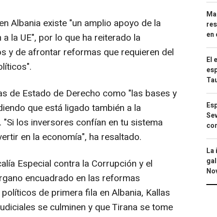
Mar
en Albania existe "un amplio apoyo de la
res
en 
a la UE", por lo que ha reiterado la
s y de afrontar reformas que requieren del
El 
íticos".
esp
Ta
mas de Estado de Derecho como "las bases y
Esp
diendo que está ligado también a la
Sev
"Si los inversores confían en tu sistema
con
vertir en la economía", ha resaltado.
La 
gal
calía Especial contra la Corrupción y el
No
rgano encuadrado en las reformas
olíticos de primera fila en Albania, Kallas
udiciales se culminen y que Tirana se tome