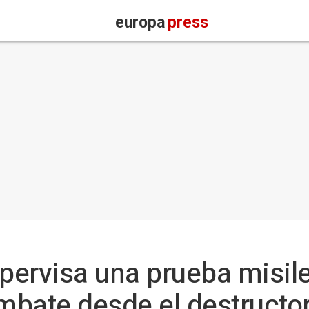
europa
press
ervisa una prueba misile
mbate desde el destructo