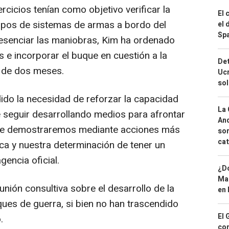
cicios tenían como objetivo verificar la
El 
tipos de sistemas de armas a bordo del
el 
Spa
resenciar las maniobras, Kim ha ordenado
 e incorporar el buque en cuestión a la
Det
 de dos meses.
Ucr
so
dido la necesidad de reforzar la capacidad
La 
de seguir desarrollando medios para afrontar
And
 que demostraremos mediante acciones más
sor
cat
ica y nuestra determinación de tener un
gencia oficial.
¿Dó
Map
nión consultiva sobre el desarrollo de la
en 
ques de guerra, si bien no han trascendido
El 
.
con