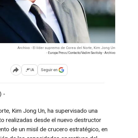
Archivo - El líder supremo de Corea del Norte, Kim Jong Un
- Europa Press/Contacto/Vadim Savitsky - Archivo
IA
Seguir en
Abrir opciones para compartir
 -
orte, Kim Jong Un, ha supervisado una
o realizadas desde el nuevo destructor
ento de un misil de crucero estratégico, en