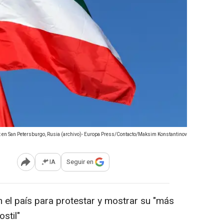
t en San Petersburgo, Rusia (archivo)- Europa Press/Contacto/Maksim Konstantinov
IA
Seguir en
Abrir opciones para compartir
 el país para protestar y mostrar su "más
stil"