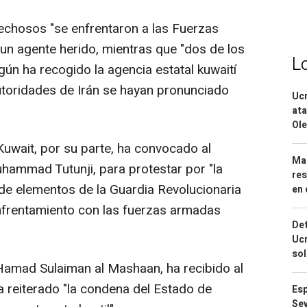
echosos "se enfrentaron a las Fuerzas
 un agente herido, mientras que "dos de los
L
egún ha recogido la agencia estatal kuwaití
autoridades de Irán se hayan pronunciado
Ucr
ata
Ole
Kuwait, por su parte, ha convocado al
Mar
uhammad Tutunji, para protestar por "la
res
 de elementos de la Guardia Revolucionaria
en 
 enfrentamiento con las fuerzas armadas
Det
Ucr
so
Hamad Sulaiman al Mashaan, ha recibido al
ha reiterado "la condena del Estado de
Esp
Sev