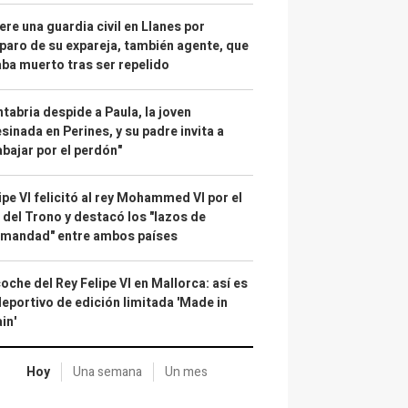
re una guardia civil en Llanes por
paro de su expareja, también agente, que
ba muerto tras ser repelido
tabria despide a Paula, la joven
sinada en Perines, y su padre invita a
abajar por el perdón"
ipe VI felicitó al rey Mohammed VI por el
 del Trono y destacó los "lazos de
rmandad" entre ambos países
coche del Rey Felipe VI en Mallorca: así es
deportivo de edición limitada 'Made in
in'
Hoy
Una semana
Un mes