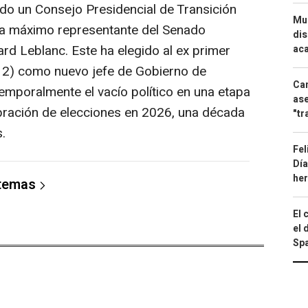
do un Consejo Presidencial de Transición
Mue
uera máximo representante del Senado
dis
rd Leblanc. Este ha elegido al ex primer
aca
012) como nuevo jefe de Gobierno de
Can
 temporalmente el vacío político en una etapa
ase
ebración de elecciones en 2026, una década
"tr
.
Fel
Día
he
 temas
El 
el 
Spa