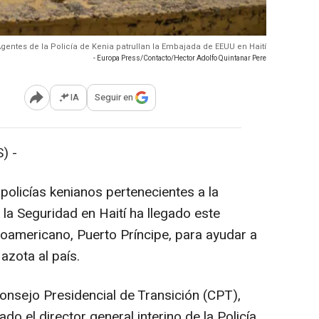
gentes de la Policía de Kenia patrullan la Embajada de EEUU en Haití
- Europa Press/Contacto/Hector Adolfo Quintanar Pere
IA
Seguir en
Abrir opciones para compartir
) -
olicías kenianos pertenecientes a la
la Seguridad en Haití ha llegado este
troamericano, Puerto Príncipe, para ayudar a
 azota al país.
onsejo Presidencial de Transición (CPT),
ado el director general interino de la Policía