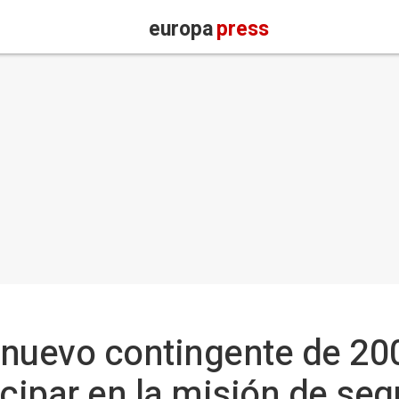
europa
press
n nuevo contingente de 200
icipar en la misión de seg