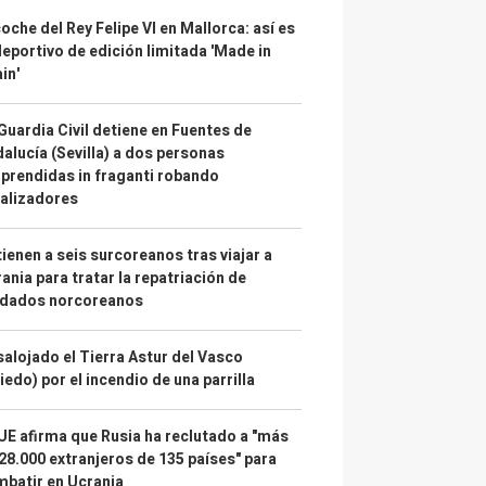
coche del Rey Felipe VI en Mallorca: así es
deportivo de edición limitada 'Made in
in'
Guardia Civil detiene en Fuentes de
alucía (Sevilla) a dos personas
prendidas in fraganti robando
alizadores
ienen a seis surcoreanos tras viajar a
ania para tratar la repatriación de
ldados norcoreanos
alojado el Tierra Astur del Vasco
iedo) por el incendio de una parrilla
UE afirma que Rusia ha reclutado a "más
28.000 extranjeros de 135 países" para
batir en Ucrania