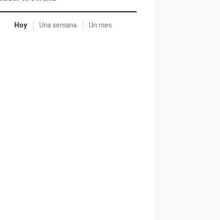
Hoy
Una semana
Un mes