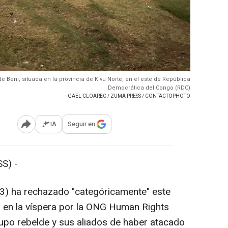
e Beni, situada en la provincia de Kivu Norte, en el este de República
Democrática del Congo (RDC)
- GAEL CLOAREC / ZUMA PRESS / CONTACTOPHOTO
IA
Seguir en
Abrir opciones para compartir
S) -
3) ha rechazado "categóricamente" este
 en la víspera por la ONG Human Rights
po rebelde y sus aliados de haber atacado