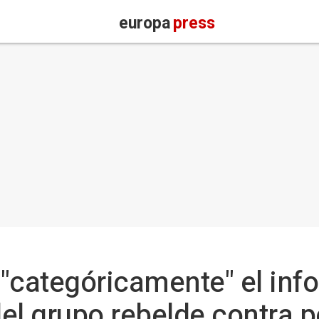
europa
press
 "categóricamente" el in
el grupo rebelde contra p