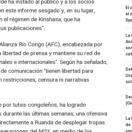
de ha instado al público y a los socios
El 
en este informe sesgado y, en su lugar,
el 
n el régimen de Kinshasa, que ha
Spa
us publicaciones".
La 
And
 Alianza Río Congo (AFC), encabezada por
sor
a libertad de prensa y mantiene su red de
cat
nales e internacionales". Según ha señalado,
Det
 de comunicación "tienen libertad para
Ucr
 restricciones, censura ni narrativas
so
Des
(Ov
e por tutsis congoleños, ha logrado
s durante las últimas semanas, una ofensiva
La 
directamente a Ruanda de desplegar tropas
de 
 operaciones del M23, en medio de los
com