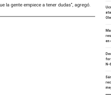
que la gente empiece a tener dudas", agregó.
Ucr
ata
Ole
Mar
res
en 
Dec
for
N-6
Sán
rec
mej