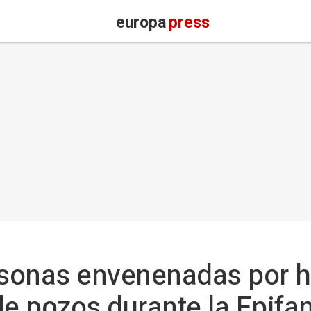
europa
press
sonas envenenadas por h
de pozos durante la Epifan