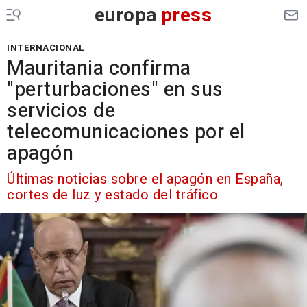
europa
press
INTERNACIONAL
Mauritania confirma
"perturbaciones" en sus
servicios de
telecomunicaciones por el
apagón
Últimas noticias sobre el apagón en España,
cortes de luz y estado del tráfico