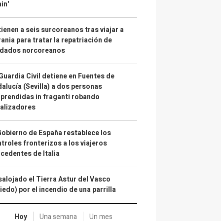
in'
ienen a seis surcoreanos tras viajar a
ania para tratar la repatriación de
ldados norcoreanos
Guardia Civil detiene en Fuentes de
alucía (Sevilla) a dos personas
prendidas in fraganti robando
alizadores
Gobierno de España restablece los
troles fronterizos a los viajeros
cedentes de Italia
alojado el Tierra Astur del Vasco
iedo) por el incendio de una parrilla
Hoy
Una semana
Un mes