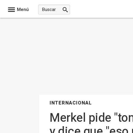
Menú
INTERNACIONAL
Merkel pide "to
y dice que "eso 