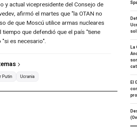
Spa
so y actual vicepresidente del Consejo de
vedev, afirmó el martes que "la OTAN no
Det
aso de que Moscú utilice armas nucleares
Ucr
l tiempo que defendió que el país "tiene
so
"si es necesario".
La 
And
sor
 temas
cat
r Putin
Ucrania
El 
con
pro
Des
(Ov