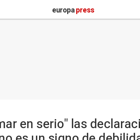
europa
press
mar en serio" las declarac
no es un signo de debilid