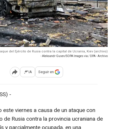
aque del Ejército de Rusia contra la capital de Ucrania, Kiev (archivo)
- Aleksandr Gusev/SOPA Images via / DPA - Archivo
IA
Seguir en
Abrir opciones para compartir
SS) -
 este viernes a causa de un ataque con
o de Rusia contra la provincia ucraniana de
aís y parcialmente ocupada, en una