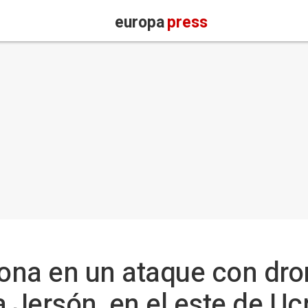
europa
press
ona en un ataque con dro
a Jersón, en el este de Uc