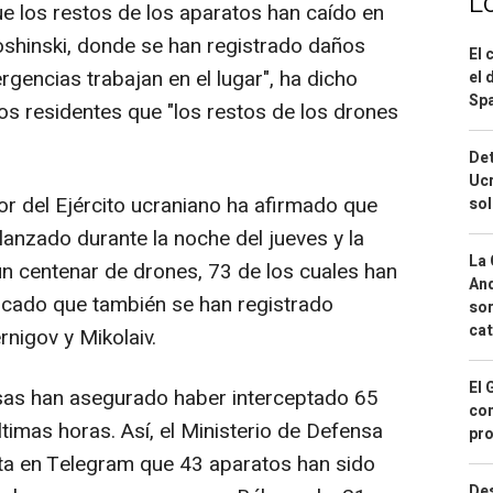
L
e los restos de los aparatos han caído en
toshinski, donde se han registrado daños
El 
gencias trabajan en el lugar", ha dicho
el 
Spa
os residentes que "los restos de los drones
Det
Ucr
or del Ejército ucraniano ha afirmado que
so
anzado durante la noche del jueves y la
La 
n centenar de drones, 73 de los cuales han
And
icado que también se han registrado
sor
cat
nigov y Mikolaiv.
El 
usas han asegurado haber interceptado 65
con
timas horas. Así, el Ministerio de Defensa
pro
ta en Telegram que 43 aparatos han sido
Des