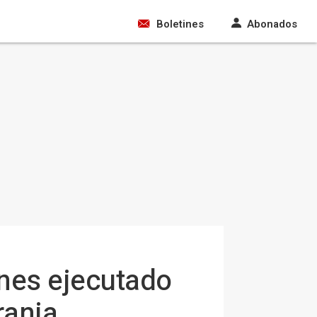
Boletines
Abonados
nes ejecutado
rania