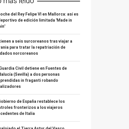
o más leído
coche del Rey Felipe VI en Mallorca: así es
deportivo de edición limitada 'Made in
in'
ienen a seis surcoreanos tras viajar a
ania para tratar la repatriación de
ldados norcoreanos
Guardia Civil detiene en Fuentes de
alucía (Sevilla) a dos personas
prendidas in fraganti robando
alizadores
Gobierno de España restablece los
troles fronterizos a los viajeros
cedentes de Italia
alojado el Tierra Astur del Vasco