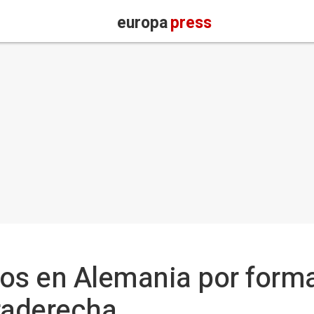
europa
press
s en Alemania por forma
traderecha