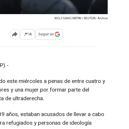
WOLFGANG RATTAY / REUTERS - Archivo
IA
Seguir en
Abrir opciones para compartir
P) -
o este miércoles a penas de entre cuatro y
bres y una mujer por formar parte del
sta de ultraderecha.
39 años, estaban acusados de llevar a cabo
ra refugiados y personas de ideología