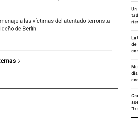
Un 
tad
menaje a las víctimas del atentado terrorista
ri
ideño de Berlín
La 
de 
com
 temas
Mue
dis
aca
Can
ase
"tr