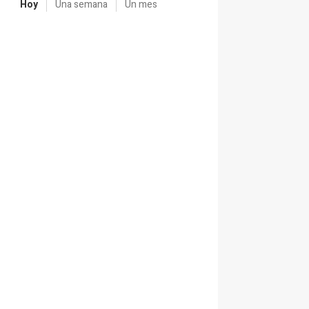
Hoy
Una semana
Un mes