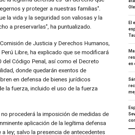
ata
Ole
tegernos y proteger a nuestras familias".
 la vida y la seguridad son valiosas y la
El 
ho a preservarlas", ha puntualizado.
esp
Ta
la Comisión de Justicia y Derechos Humanos,
Mar
 Perú Libre, ha explicado que se modificará
res
0 del Código Penal, así como el Decreto
en 
ilidad, donde quedarán exentos de
obren en defensa de bienes jurídicos
Sán
rec
 la fuerza, incluido el uso de la fuerza
mej
Esp
no procederá la imposición de medidas de
Sev
con
inminente aplicación de la legítima defensa
 a ley; salvo la presencia de antecedentes