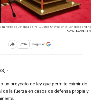
El ministro de Defensa de Perú, Jorge Chávez, en el Congreso andino
- CONGRESO DE PERÚ
IA
Seguir en
Abrir opciones para compartir
S) -
 un proyecto de ley que permite eximir de
al de la fuerza en casos de defensa propia y
minente.