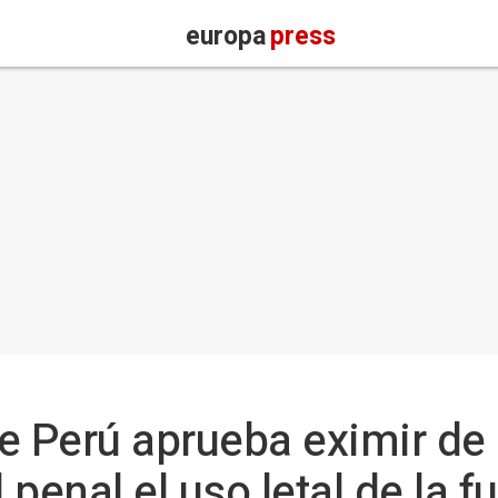
europa
press
e Perú aprueba eximir de
penal el uso letal de la f