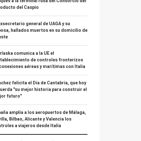
ques a la terminal rusa del Consorcio del
oducto del Caspio
exsecretario general de UAGA y su
osa, hallados muertos en su domicilio de
uste
laska comunica a la UE el
tablecimiento de controles fronterizos
conexiones aéreas y marítimas con Italia
chez felicita el Día de Cantabria, que hoy
uerda "su mejor historia para construir el
or futuro"
aña amplía a los aeropuertos de Málaga,
illa, Bilbao, Alicante y Valencia los
troles a viajeros desde Italia