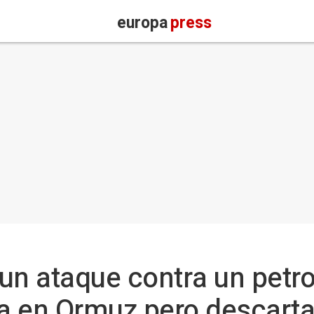
europa
press
un ataque contra un petro
na en Ormuz pero descarta