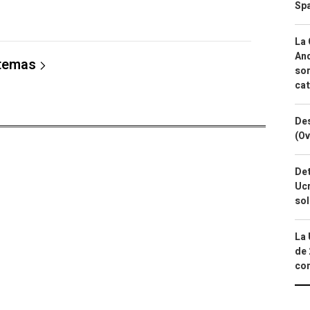
Spa
La 
And
 temas
sor
cat
Des
(Ov
Det
Ucr
so
La 
de 
com