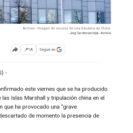
Archivo - Imagen de recurso de una bandera de China.
- Jörg Carstensen/dpa - Archivo
IA
Seguir en
Abrir opciones para compartir
) -
onfirmado este viernes que se ha producido
las Islas Marshall y tripulación china en el
ón que ha provocado una "grave
 descartado de momento la presencia de