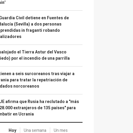
in'
Guardia Civil detiene en Fuentes de
alucía (Sevilla) a dos personas
prendidas in fraganti robando
alizadores
alojado el Tierra Astur del Vasco
iedo) por el incendio de una parrilla
ienen a seis surcoreanos tras viajar a
ania para tratar la repatriación de
ldados norcoreanos
UE afirma que Rusia ha reclutado a "más
28.000 extranjeros de 135 países" para
batir en Ucrania
Hoy
Una semana
Un mes