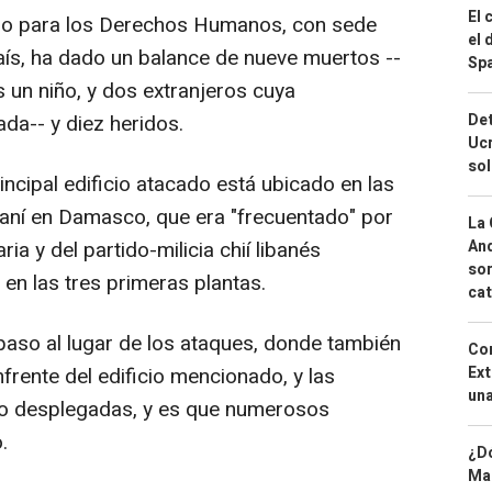
El 
irio para los Derechos Humanos, con sede
el 
aís, ha dado un balance de nueve muertos --
Spa
os un niño, y dos extranjeros cuya
da-- y diez heridos.
Det
Ucr
so
ncipal edificio atacado está ubicado en las
aní en Damasco, que era "frecuentado" por
La 
ia y del partido-milicia chií libanés
And
sor
en las tres primeras plantas.
cat
paso al lugar de los ataques, donde también
Cor
frente del edificio mencionado, y las
Ext
una
do desplegadas, y es que numerosos
.
¿Dó
Map