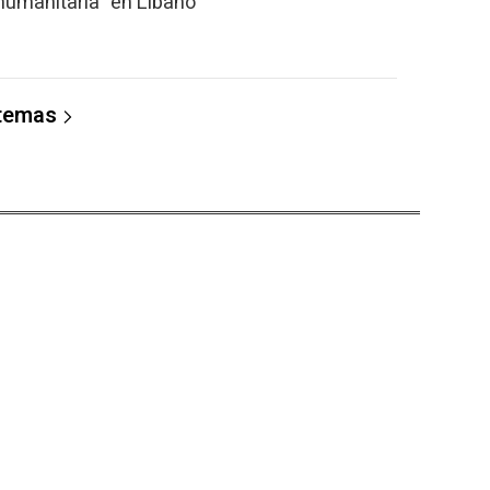
s humanitaria" en Líbano
 temas