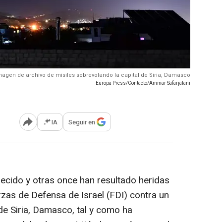
magen de archivo de misiles sobrevolando la capital de Siria, Damasco
- Europa Press/Contacto/Ammar Safarjalani
IA
Seguir en
Abrir opciones para compartir
lecido y otras once han resultado heridas
rzas de Defensa de Israel (FDI) contra un
l de Siria, Damasco, tal y como ha