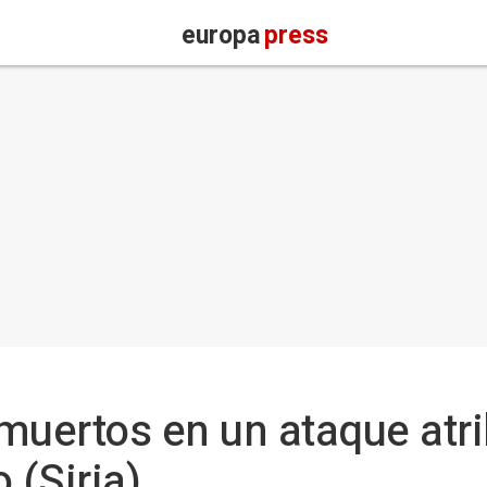
europa
press
muertos en un ataque atri
(Siria)