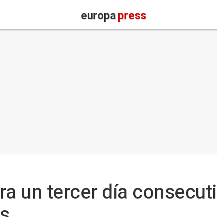
europa
press
ra un tercer día consecut
s