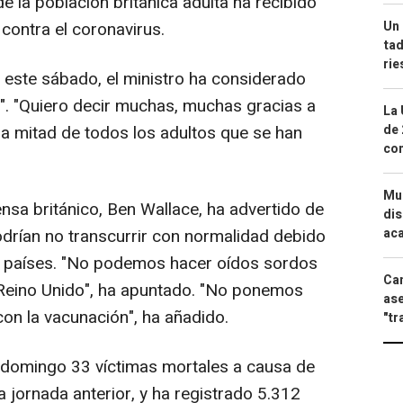
 la población británica adulta ha recibido
Un 
 contra el coronavirus.
tad
ri
r este sábado, el ministro ha considerado
". "Quiero decir muchas, muchas gracias a
La 
de 
 la mitad de todos los adultos que se han
com
Mue
nsa británico, Ben Wallace, ha advertido de
dis
aca
drían no transcurrir con normalidad debido
s países. "No podemos hacer oídos sordos
Can
 Reino Unido", ha apuntado. "No ponemos
ase
on la vacunación", ha añadido.
"tr
 domingo 33 víctimas mortales a causa de
a jornada anterior, y ha registrado 5.312