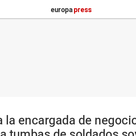
europa
press
 la encargada de negocio
 a tumbas de soldados so