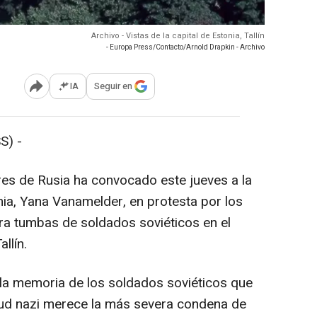
Archivo - Vistas de la capital de Estonia, Tallín
- Europa Press/Contacto/Arnold Drapkin - Archivo
IA
Seguir en
Abrir opciones para compartir
S) -
ores de Rusia ha convocado este jueves a la
ia, Yana Vanamelder, en protesta por los
ra tumbas de soldados soviéticos en el
allín.
a la memoria de los soldados soviéticos que
itud nazi merece la más severa condena de