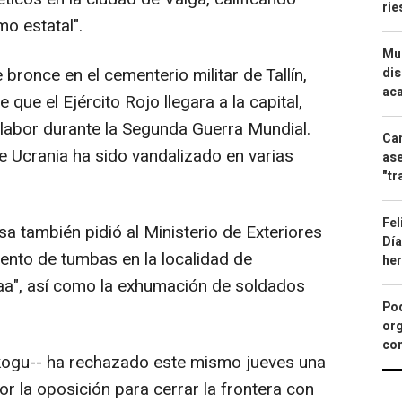
ri
o estatal".
Mue
ronce en el cementerio militar de Tallín,
dis
aca
que el Ejército Rojo llegara a la capital,
labor durante la Segunda Guerra Mundial.
Can
de Ucrania ha sido vandalizado en varias
ase
"tr
Fel
sa también pidió al Ministerio de Exteriores
Día
iento de tumbas en la localidad de
he
aa", así como la exhumación de soldados
Pod
org
con
ikogu-- ha rechazado este mismo jueves una
r la oposición para cerrar la frontera con