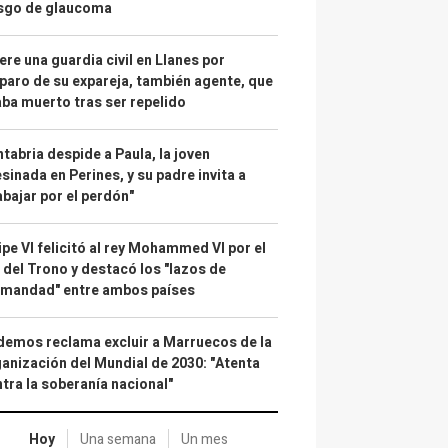
esgo de glaucoma
re una guardia civil en Llanes por
paro de su expareja, también agente, que
ba muerto tras ser repelido
tabria despide a Paula, la joven
sinada en Perines, y su padre invita a
abajar por el perdón"
ipe VI felicitó al rey Mohammed VI por el
 del Trono y destacó los "lazos de
rmandad" entre ambos países
emos reclama excluir a Marruecos de la
anización del Mundial de 2030: "Atenta
tra la soberanía nacional"
Hoy
Una semana
Un mes