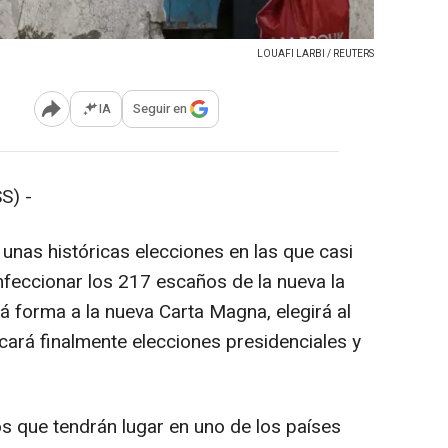
LOUAFI LARBI / REUTERS
IA
Seguir en
Abrir opciones para compartir
S) -
nas históricas elecciones en las que casi
feccionar los 217 escaños de la nueva la
 forma a la nueva Carta Magna, elegirá al
cará finalmente elecciones presidenciales y
os que tendrán lugar en uno de los países