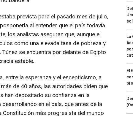
como bandera.
Det
Ucr
 estaba prevista para el pasado mes de julio,
so
posponerla al entender que el país todavía
e, los analistas aseguran que, aunque el
La 
áculos como una elevada tasa de pobreza y
And
sor
, Túnez se encuentra por delante de Egipto
cat
racia estable.
El 
a, entre la esperanza y el escepticismo, a
con
pro
n más de 40 años, las autoridades piden que
tas han depositado su confianza en la
Des
á desarrollando en el país, que antes de la
(Ov
la Constitución más progresista del mundo