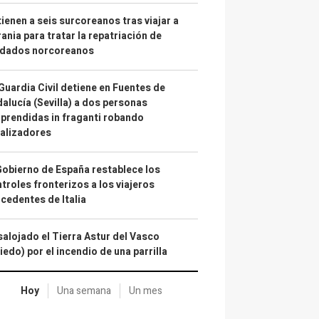
ienen a seis surcoreanos tras viajar a
ania para tratar la repatriación de
ldados norcoreanos
Guardia Civil detiene en Fuentes de
alucía (Sevilla) a dos personas
prendidas in fraganti robando
alizadores
Gobierno de España restablece los
troles fronterizos a los viajeros
cedentes de Italia
alojado el Tierra Astur del Vasco
iedo) por el incendio de una parrilla
Hoy
Una semana
Un mes