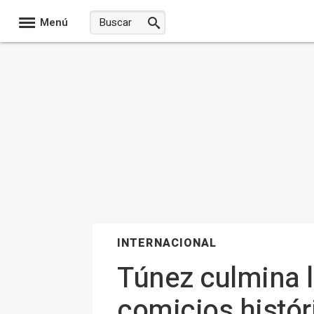
Menú
INTERNACIONAL
Túnez culmina l
comicios histór