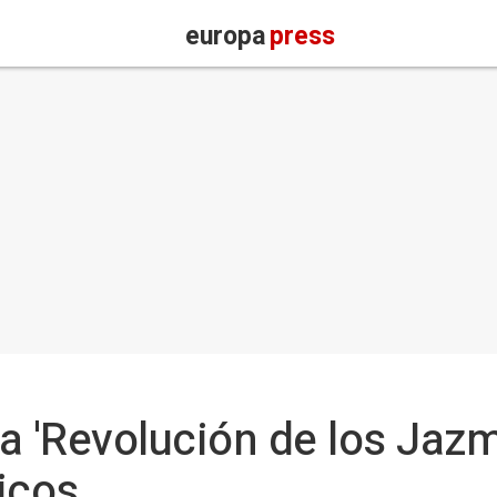
europa
press
a 'Revolución de los Jaz
icos