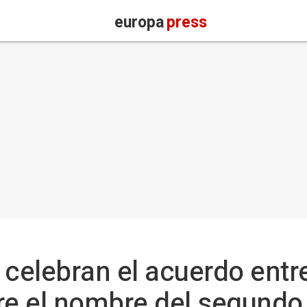
europa
press
 celebran el acuerdo entr
e el nombre del segundo