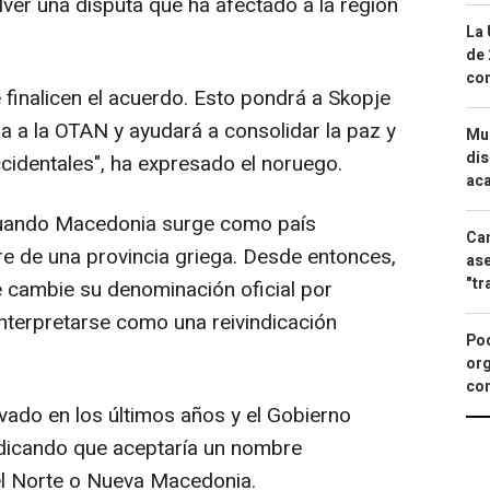
ver una disputa que ha afectado a la región
La 
de 
com
finalicen el acuerdo. Esto pondrá a Skopje
a a la OTAN y ayudará a consolidar la paz y
Mue
dis
ccidentales", ha expresado el noruego.
aca
uando Macedonia surge como país
Can
e de una provincia griega. Desde entonces,
ase
"tr
 cambie su denominación oficial por
interpretarse como una reivindicación
Pod
org
con
vado en los últimos años y el Gobierno
ndicando que aceptaría un nombre
 Norte o Nueva Macedonia.