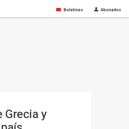
Boletines
Abonados
e Grecia y
 país