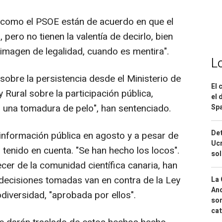
C como el PSOE están de acuerdo en que el
pero no tienen la valentía de decirlo, bien
 imagen de legalidad, cuando es mentira".
L
sobre la persistencia desde el Ministerio de
El 
Rural sobre la participación pública,
el 
una tomadura de pelo", han sentenciado.
Spa
Det
 información pública en agosto y a pesar de
Ucr
 tenido en cuenta. "Se han hecho los locos".
so
er de la comunidad científica canaria, han
decisiones tomadas van en contra de la Ley
La 
And
odiversidad, "aprobada por ellos".
sor
cat