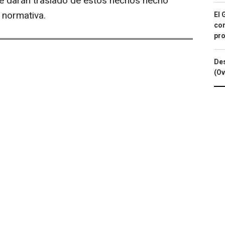
e darán traslado de estos hechos hecho
a normativa.
El 
con
pro
Des
(Ov