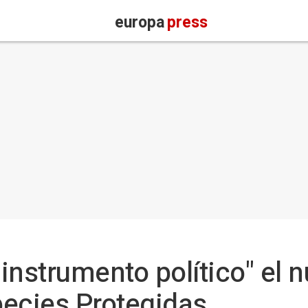
europa
press
instrumento político" el 
pecies Protegidas