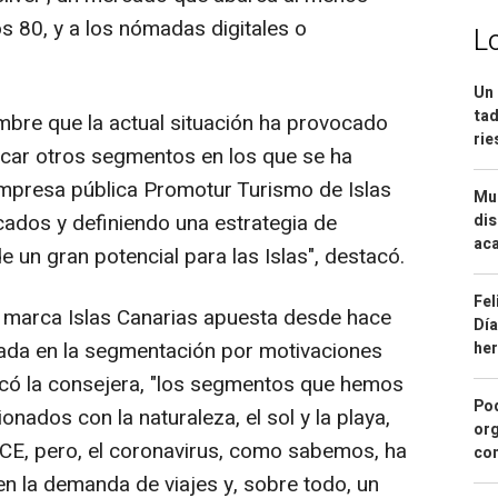
os 80, y a los nómadas digitales o
L
Un 
tad
umbre que la actual situación ha provocado
ri
uscar otros segmentos en los que se ha
mpresa pública Promotur Turismo de Islas
Mue
ados y definiendo una estrategia de
dis
aca
e un gran potencial para las Islas", destacó.
Fel
a marca Islas Canarias apuesta desde hace
Día
ada en la segmentación por motivaciones
he
dicó la consejera, "los segmentos que hemos
Pod
nados con la naturaleza, el sol y la playa,
org
MICE, pero, el coronavirus, como sabemos, ha
con
 la demanda de viajes y, sobre todo, un