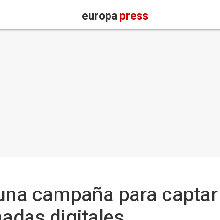
europa
press
 una campaña para captar
ómadas digitales