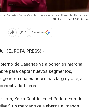
 de Canarias, Yaiza Castilla, interviene ante el Pleno del Parlamento
- GOBIERNO DE CANARIAS - Archivo
IA
Seguir en
Abrir opciones para compartir
ul. (EUROPA PRESS) -
obierno de Canarias va a poner en marcha
mbre para captar nuevos segmentos,
e generen una estancia más larga y que, a
 conectividad aérea.
urismo, Yaiza Castilla, en el Parlamento de
 silver', un mercado que abarca al menos