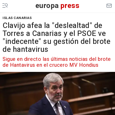
europa
press
ISLAS CANARIAS
Clavijo afea la "deslealtad" de
Torres a Canarias y el PSOE ve
"indecente" su gestión del brote
de hantavirus
Sigue en directo las últimas noticias del brote
de Hantavirus en el crucero MV Hondius