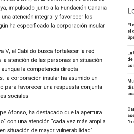
aya, impulsado junto a la Fundación Canaria
L
una atención integral y favorecer los
gún ha especificado la corporación insular
El 
el 
Spa
 V, el Cabildo busca fortalecer la red
La 
 la atención de las personas en situación
de 
com
 aunque la competencia directa
, la corporación insular ha asumido un
Mue
go para favorecer una respuesta conjunta
dis
aca
es sociales.
Can
Lope Afonso, ha destacado que la apertura
ase
so" con una atención "cada vez más amplia
"tr
n situación de mayor vulnerabilidad".