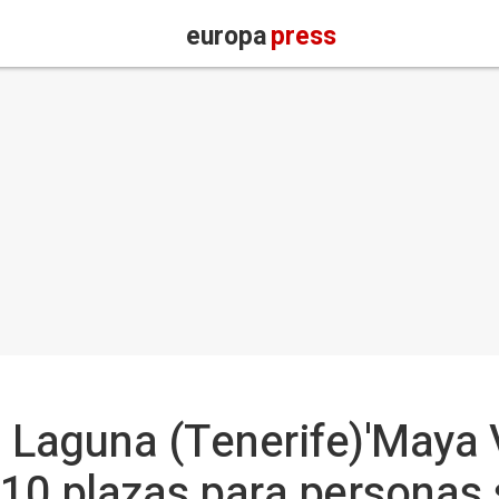
europa
press
 Laguna (Tenerife)'Maya V
 10 plazas para personas 