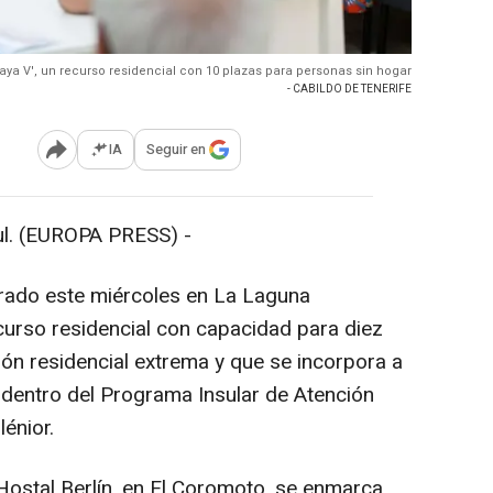
ya V', un recurso residencial con 10 plazas para personas sin hogar
- CABILDO DE TENERIFE
IA
Seguir en
Abrir opciones para compartir
. (EUROPA PRESS) -
urado este miércoles en La Laguna
ecurso residencial con capacidad para diez
ión residencial extrema y que se incorpora a
l, dentro del Programa Insular de Atención
lénior.
 Hostal Berlín, en El Coromoto, se enmarca