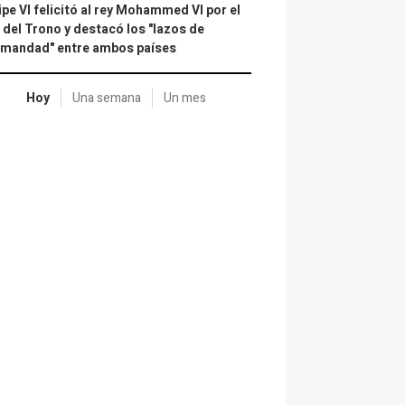
ipe VI felicitó al rey Mohammed VI por el
 del Trono y destacó los "lazos de
rmandad" entre ambos países
Hoy
Una semana
Un mes