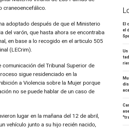
o craneoencefálico.
L
 ha adoptado después de que el Ministerio
El 
el 
ia del varón, que hasta ahora se encontraba
Spa
nal, en base a lo recogido en el articulo 505
inal (LECrim).
Un 
tad
ri
e comunicación del Tribunal Superior de
proceso sigue residenciado en la
Mue
nhibición a Violencia sobre la Mujer porque
dis
aca
ación no se puede hablar de un caso de
Can
ase
vieron lugar en la mañana del 12 de abril,
"tr
n vehículo junto a su hijo recién nacido,