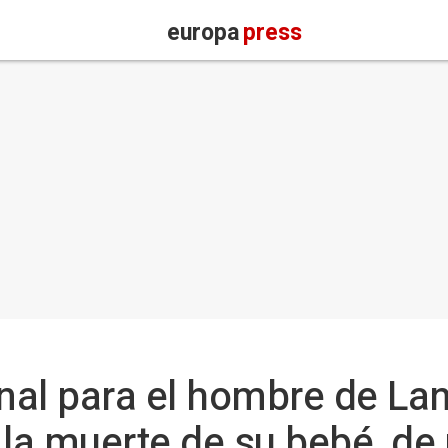
europa
press
onal para el hombre de La
 la muerte de su bebé, de