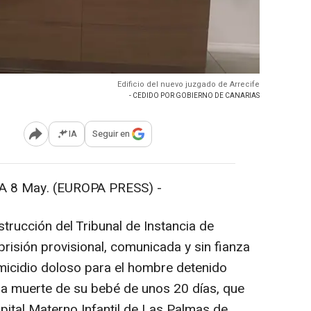
Edificio del nuevo juzgado de Arrecife
- CEDIDO POR GOBIERNO DE CANARIAS
IA
Seguir en
Abrir opciones para compartir
 8 May. (EUROPA PRESS) -
strucción del Tribunal de Instancia de
prisión provisional, comunicada y sin fianza
micidio doloso para el hombre detenido
a muerte de su bebé de unos 20 días, que
spital Materno Infantil de Las Palmas de