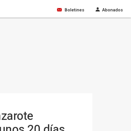
Boletines
Abonados
nzarote
 unos 20 días