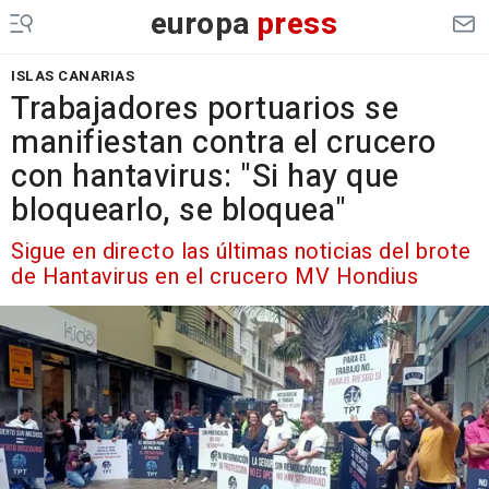
europa
press
ISLAS CANARIAS
Trabajadores portuarios se
manifiestan contra el crucero
con hantavirus: "Si hay que
bloquearlo, se bloquea"
Sigue en directo las últimas noticias del brote
de Hantavirus en el crucero MV Hondius