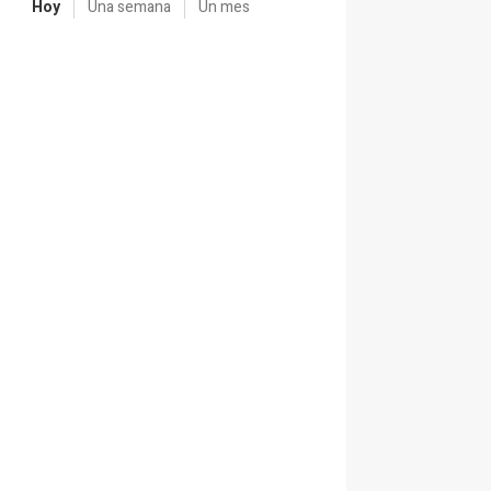
Hoy
Una semana
Un mes