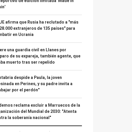
deportivo de edición limitada 'Made in
in'
UE afirma que Rusia ha reclutado a "más
28.000 extranjeros de 135 países" para
batir en Ucrania
re una guardia civil en Llanes por
paro de su expareja, también agente, que
ba muerto tras ser repelido
tabria despide a Paula, la joven
sinada en Perines, y su padre invita a
abajar por el perdón"
emos reclama excluir a Marruecos de la
anización del Mundial de 2030: "Atenta
tra la soberanía nacional"