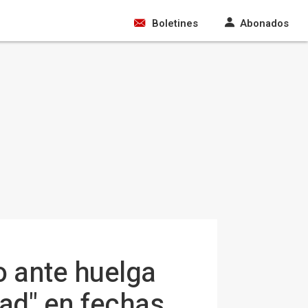
Boletines
Abonados
o ante huelga
dad" en fechas