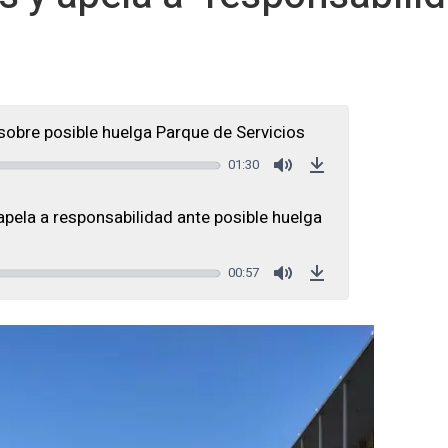
obre posible huelga Parque de Servicios
01:30
Mute
Download
ela a responsabilidad ante posible huelga
00:57
Mute
Download