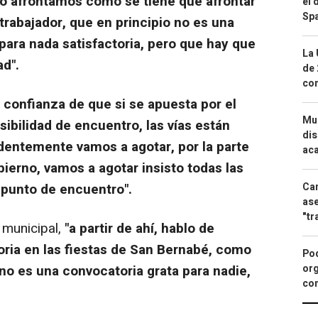
lo afrontamos como se tiene que afrontar
el 
Spa
trabajador, que en principio no es una
ara nada satisfactoria, pero que hay que
La 
ad".
de 
com
a
confianza de que si se apuesta por el
Mue
osibilidad de encuentro, las vías están
dis
videntemente vamos a agotar, por la parte
aca
ierno, vamos a agotar insisto todas las
Can
 punto de encuentro".
ase
"tr
municipal,
"a partir de ahí, hablo de
oria en las fiestas de San Bernabé, como
Pod
org
no es una convocatoria grata para nadie,
con