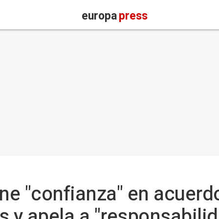
europa
press
ne "confianza" en acuerd
s y apela a "responsabili