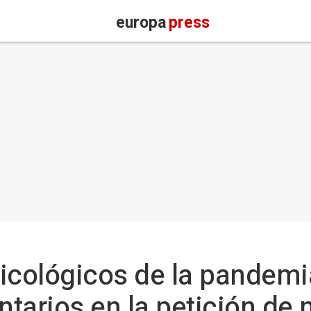
europa
press
icológicos de la pandemi
tarios en la petición de