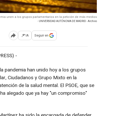
ndemia unen a los grupos parlamentarios en la petición de más medios
- UNIVERSIDAD AUTÓNOMA DE MADRID - Archivo
IA
Seguir en
Abrir opciones para compartir
RESS) -
a pandemia han unido hoy a los grupos
lar, Ciudadanos y Grupo Mixto en la
tención de la salud mental. El PSOE, que se
 ha alegado que ya hay "un compromiso"
artínez ha sido la encargada de defender