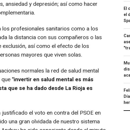
s, ansiedad y depresión; así como hacer
El 
omplementaria.
el 
Spa
 los profesionales sanitarios como a los
Can
ada la distancia con sus compañeros o las
ase
 exclusión, así como el efecto de los
"tr
personas mayores que viven solas.
Mue
dis
uaciones normales la red de salud mental
aca
o que
"invertir en salud mental es más
sta que se ha dado desde La Rioja es
Fel
Día
he
ustificado el voto en contra del PSOE en
 sido una gran olvidada de nuestro sistema