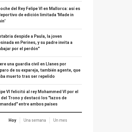
coche del Rey Felipe VI en Mallorca: así es
deportivo de edición limitada 'Made in
in'
tabria despide a Paula, la joven
sinada en Perines, y su padre invita a
abajar por el perdón"
re una guardia civil en Llanes por
paro de su expareja, también agente, que
ba muerto tras ser repelido
ipe VI felicitó al rey Mohammed VI por el
 del Trono y destacó los "lazos de
rmandad" entre ambos países
Hoy
Una semana
Un mes