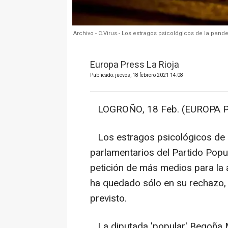
Archivo - C.Virus.- Los estragos psicológicos de la pa
Europa Press La Rioja
Publicado: jueves, 18 febrero 2021 14:08
LOGROÑO, 18 Feb. (EUROPA P
Los estragos psicológicos de l
parlamentarios del Partido Popu
petición de más medios para la a
ha quedado sólo en su rechazo,
previsto.
La diputada 'popular' Begoña M