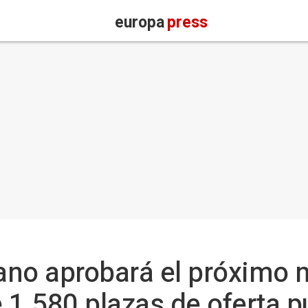
europa
press
jano aprobará el próximo 
 1.580 plazas de oferta p