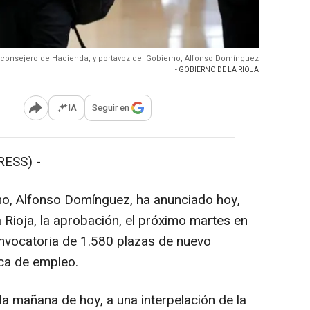
 consejero de Hacienda, y portavoz del Gobierno, Alfonso Domínguez
- GOBIERNO DE LA RIOJA
IA
Seguir en
Abrir opciones para compartir
ESS) -
no, Alfonso Domínguez, ha anunciado hoy,
 Rioja, la aprobación, el próximo martes en
nvocatoria de 1.580 plazas de nuevo
ica de empleo.
 mañana de hoy, a una interpelación de la