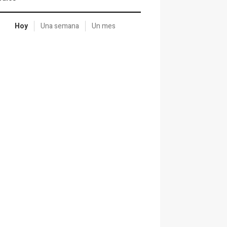
Hoy
Una semana
Un mes