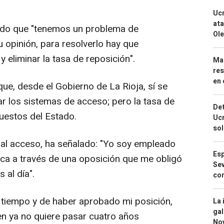
Ucr
ata
ido que "tenemos un problema de
Ole
 opinión, para resolverlo hay que
 eliminar la tasa de reposición".
Mar
res
en 
e, desde el Gobierno de La Rioja, sí se
r los sistemas de acceso; pero la tasa de
Det
uestos del Estado.
Ucr
so
l acceso, ha señalado: "Yo soy empleado
Esp
lica a través de una oposición que me obligó
Sev
 al día".
con
tiempo y de haber aprobado mi posición,
La 
gal
en ya no quiere pasar cuatro años
No