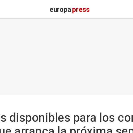
europa
press
s disponibles para los co
 que arranca la próxima s