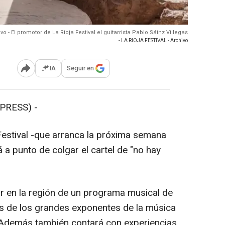
vo - El promotor de La Rioja Festival el guitarrista Pablo Sáinz Villegas
- LA RIOJA FESTIVAL - Archivo
IA
Seguir en
Abrir opciones para compartir
PRESS) -
estival -que arranca la próxima semana
tá a punto de colgar el cartel de "no hay
ar en la región de un programa musical de
os de los grandes exponentes de la música
l. Además también contará con experiencias