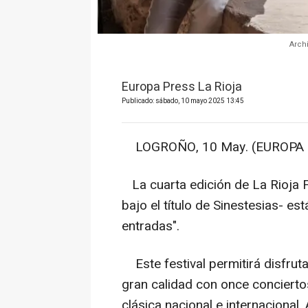
Archi
Europa Press La Rioja
Publicado: sábado, 10 mayo 2025 13:45
LOGROÑO, 10 May. (EUROPA 
La cuarta edición de La Rioja F
bajo el título de Sinestesias- es
entradas".
Este festival permitirá disfrut
gran calidad con once conciert
clásica nacional e internaciona