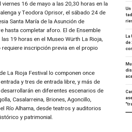
el viernes 16 de mayo a las 20,30 horas en la
Un 
Zalenga y Teodora Oprisor, el sábado 24 de
tad
esia Santa María de la Asunción de
ri
re hasta completar aforo. El de Ensemble
La 
 las 19 horas en el Museo Würth La Rioja,
de 
 requiere inscripción previa en el propio
com
Mue
dis
e La Rioja Festival lo componen once
aca
entrada y tres de entrada libre, y más de
 desarrollarán en diferentes escenarios de
Can
ase
lla, Casalarreina, Briones, Agoncillo,
"tr
el Río Alhama, desde teatros y auditorios
istórico y patrimonial.