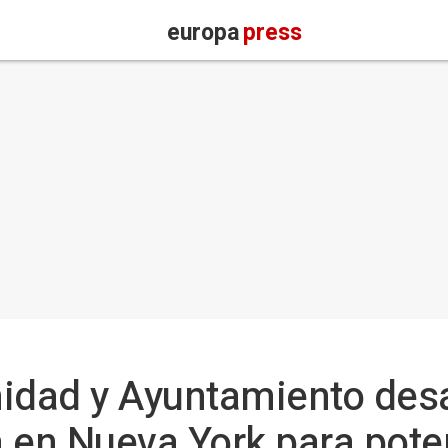
europa
press
dad y Ayuntamiento desa
 en Nueva York para poten