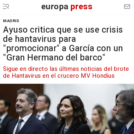
europa
press
MADRID
Ayuso critica que se use crisis
de hantavirus para
"promocionar" a García con un
"Gran Hermano del barco"
Sigue en directo las últimas noticias del brote
de Hantavirus en el crucero MV Hondius