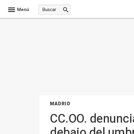
Menú
MADRID
CC.OO. denunci
debajo del umbr