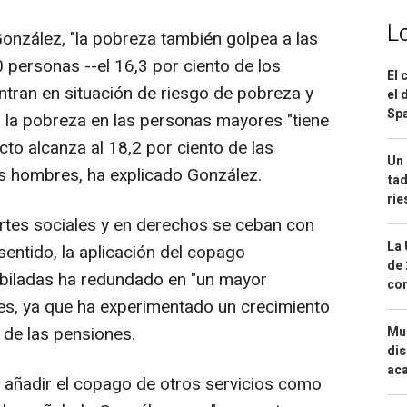
L
onzález, "la pobreza también golpea a las
 personas --el 16,3 por ciento de los
El 
ntran en situación de riesgo de pobreza y
el 
Spa
, la pobreza en las personas mayores "tiene
cto alcanza al 18,2 por ciento de las
Un 
los hombres, ha explicado González.
tad
ri
ortes sociales y en derechos se ceban con
La 
entido, la aplicación del copago
de 
ubiladas ha redundado en "un mayor
com
s, ya que ha experimentado un crecimiento
a de las pensiones.
Mue
dis
aca
 añadir el copago de otros servicios como