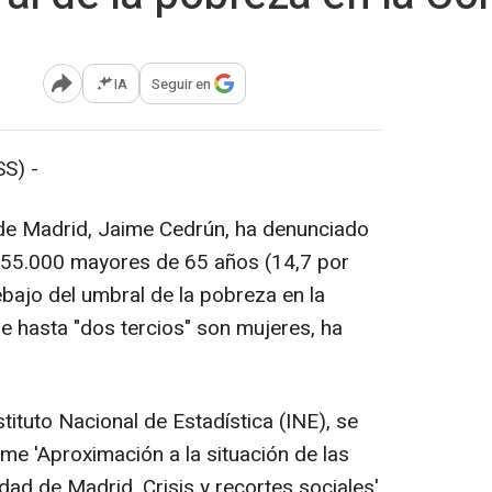
IA
Seguir en
Abrir opciones para compartir
S) -
 de Madrid, Jaime Cedrún, ha denunciado
 155.000 mayores de 65 años (14,7 por
debajo del umbral de la pobreza en la
 hasta "dos tercios" son mujeres, ha
tituto Nacional de Estadística (INE), se
me 'Aproximación a la situación de las
d de Madrid. Crisis y recortes sociales',