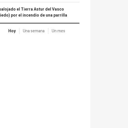
alojado el Tierra Astur del Vasco
iedo) por el incendio de una parrilla
Hoy
Una semana
Un mes