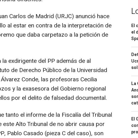
L
Juan Carlos de Madrid (URJC) anunció hace
lo al estar en contra de la interpretación de
El 
el 
upremo que daba carpetazo a la petición de
Spa
Det
 la exdirigente del PP además de al
Ucr
so
tituto de Derecho Público de la Universidad
Álvarez Conde, las profesoras Cecilia
La 
zos y la exasesora del Gobierno regional
And
sor
llos por el delito de falsedad documental.
cat
e tanto el informe de la Fiscalía del Tribunal
El 
este Alto Tribunal de no abrir causa por
con
pro
PP, Pablo Casado (pieza C del caso), son