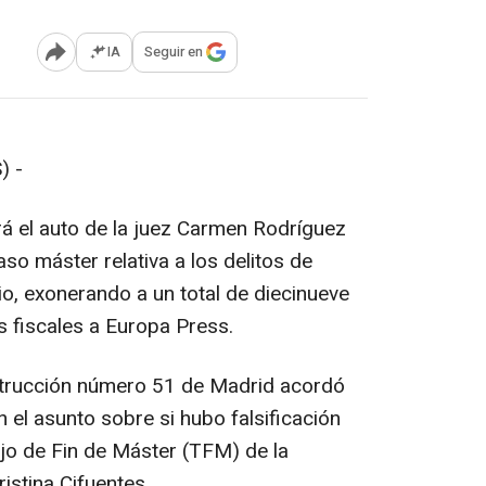
IA
Seguir en
Abrir opciones para compartir
) -
rá el auto de la juez Carmen Rodríguez
aso máster relativa a los delitos de
o, exonerando a un total de diecinueve
 fiscales a Europa Press.
strucción número 51 de Madrid acordó
n el asunto sobre si hubo falsificación
jo de Fin de Máster (TFM) de la
istina Cifuentes.