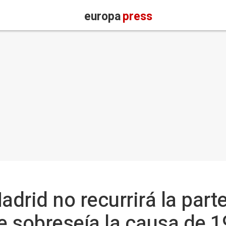
europa
press
adrid no recurrirá la part
 sobreseía la causa de 