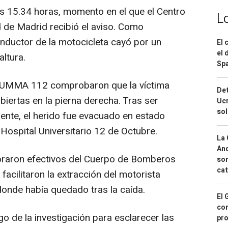
as 15.34 horas, momento en el que el Centro
L
de Madrid recibió el aviso. Como
onductor de la motocicleta cayó por un
El 
el 
ltura.
Spa
el SUMMA 112 comprobaron que la víctima
Det
biertas en la pierna derecha. Tras ser
Ucr
so
idente, el herido fue evacuado en estado
 Hospital Universitario 12 de Octubre.
La 
And
boraron efectivos del Cuerpo de Bomberos
sor
cat
acilitaron la extracción del motorista
donde había quedado tras la caída.
El 
con
go de la investigación para esclarecer las
pro