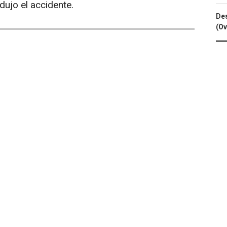
dujo el accidente.
Des
(Ov