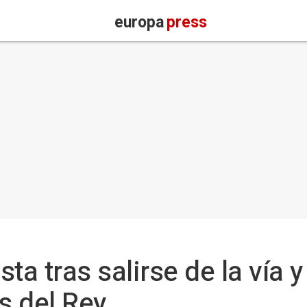
europa
press
ta tras salirse de la vía y
s del Rey