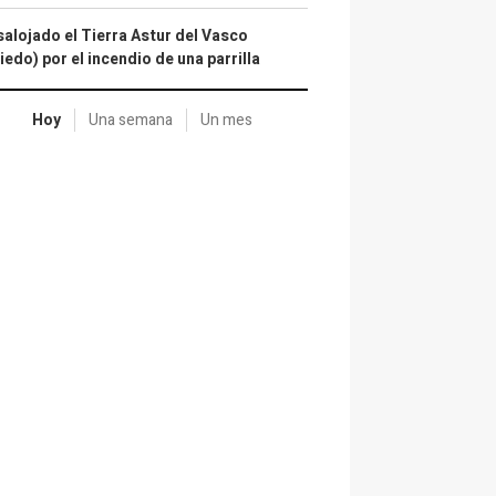
alojado el Tierra Astur del Vasco
iedo) por el incendio de una parrilla
Hoy
Una semana
Un mes