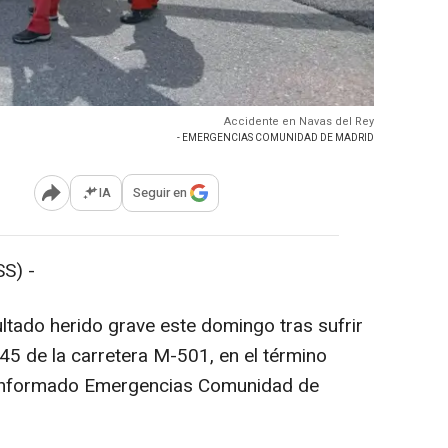
Accidente en Navas del Rey
- EMERGENCIAS COMUNIDAD DE MADRID
IA
Seguir en
Abrir opciones para compartir
S) -
ltado herido grave este domingo tras sufrir
 45 de la carretera M-501, en el término
a informado Emergencias Comunidad de