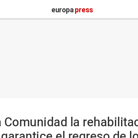
europa
press
a Comunidad la rehabilita
 garantice el regreso de l