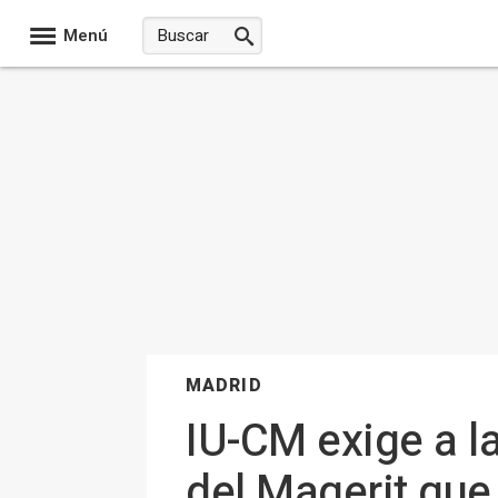
Menú
MADRID
IU-CM exige a l
del Magerit que