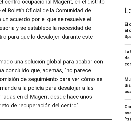
l centro ocupacional Magerit, en el distrito
L
el Boletín Oficial de la Comunidad de
un acuerdo por el que se resuelve el
El 
soria y se establece la necesidad de
el 
tro para que lo desalojen durante este
Spa
La 
de 
mado una solución global para acabar con
com
ha concluido que, además, "no parece
omisión de seguimiento para ver cómo se
Mue
dis
ande a la policía para desalojar a las
aca
radas en el Magerit desde hace unos
reto de recuperación del centro".
Can
ase
"tr