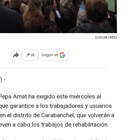
EUROPA PRESS
IA
Seguir en
Abrir opciones para compartir
 -
Pepa Amat ha exigido este miércoles al
que garantice a los trabajadores y usuarios
en el distrito de Carabanchel, que volverán a
even a cabo los trabajos de rehabilitación.