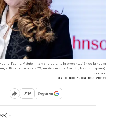
adrid, Fátima Matute, interviene durante la presentación de la nueva
n, a 18 de febrero de 2026, en Pozuelo de Alarcón, Madrid (España).
Foto de arc
- Ricardo Rubio - Europa Press - Archivo
IA
Seguir en
Abrir opciones para compartir
SS) -