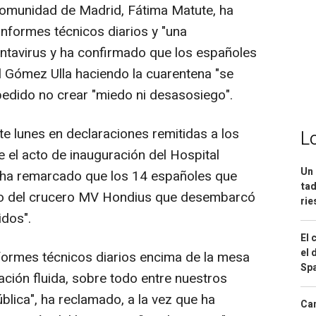
Comunidad de Madrid, Fátima Matute, ha
informes técnicos diarios y "una
antavirus y ha confirmado que los españoles
l Gómez Ulla haciendo la cuarentena "se
pedido no crear "miedo ni desasosiego".
te lunes en declaraciones remitidas a los
L
el acto de inauguración del Hospital
Un 
 ha remarcado que los 14 españoles que
tad
ngo del crucero MV Hondius que desembarcó
ri
idos".
El 
el 
nformes técnicos diarios encima de la mesa
Spa
ción fluida, sobre todo entre nuestros
blica", ha reclamado, a la vez que ha
Can