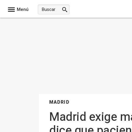
Menú
MADRID
Madrid exige m
dice que pacien