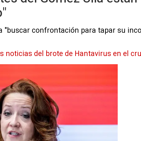
o"
a "buscar confrontación para tapar su inco
as noticias del brote de Hantavirus en el 