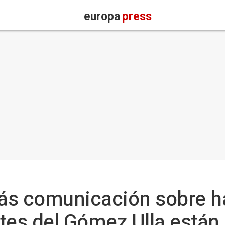
europa
press
ás comunicación sobre ha
tes del Gómez Ulla están 