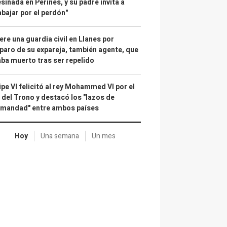
sinada en Perines, y su padre invita a
abajar por el perdón"
re una guardia civil en Llanes por
paro de su expareja, también agente, que
ba muerto tras ser repelido
ipe VI felicitó al rey Mohammed VI por el
 del Trono y destacó los "lazos de
rmandad" entre ambos países
Hoy
Una semana
Un mes