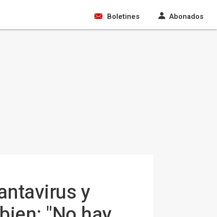
Boletines
Abonados
ntavirus y
bien: "No hay