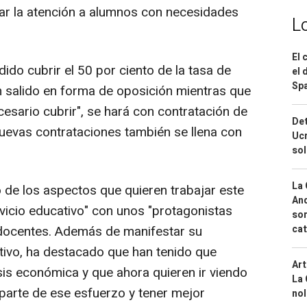
ciar la atención a alumnos con necesidades
L
El 
dido cubrir el 50 por ciento de la tasa de
el 
Spa
n salido en forma de oposición mientras que
cesario cubrir", se hará con contratación de
Det
nuevas contrataciones también se llena con
Ucr
so
La 
 de los aspectos que quieren trabajar este
And
ervicio educativo" con unos "protagonistas
sor
 docentes. Además de manifestar su
cat
tivo, ha destacado que han tenido que
Art
isis económica y que ahora quieren ir viendo
La 
parte de ese esfuerzo y tener mejor
nol