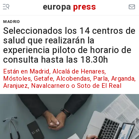
europa
press
MADRID
Seleccionados los 14 centros de
salud que realizarán la
experiencia piloto de horario de
consulta hasta las 18.30h
Están en Madrid, Alcalá de Henares,
Móstoles, Getafe, Alcobendas, Parla, Arganda,
Aranjuez, Navalcarnero o Soto de El Real