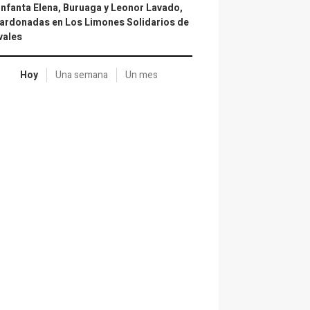
infanta Elena, Buruaga y Leonor Lavado,
ardonadas en Los Limones Solidarios de
vales
Hoy
Una semana
Un mes