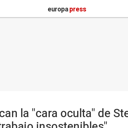
europa
press
an la "cara oculta" de Ste
trabajo insostenibles"