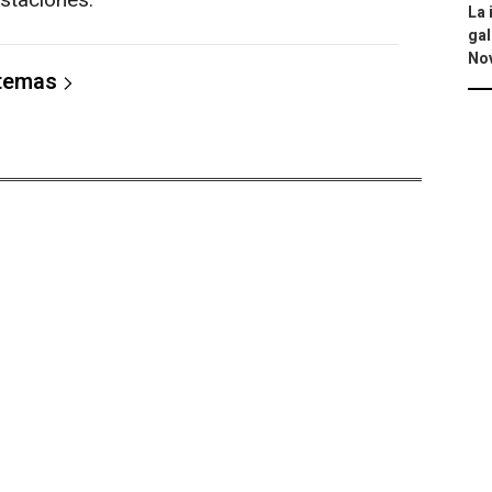
staciones.
La 
gal
No
 temas