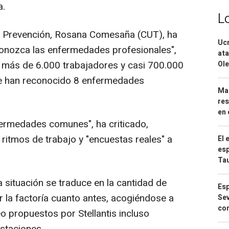
a.
L
de Prevención, Rosana Comesaña (CUT), ha
Ucr
conozca las enfermedades profesionales",
ata
n más de 6.000 trabajadores y casi 700.000
Ole
se han reconocido 8 enfermedades
Mar
res
en 
fermedades comunes", ha criticado,
 ritmos de trabajo y "encuestas reales" a
El 
esp
Ta
situación se traduce en la cantidad de
Esp
la factoría cuanto antes, acogiéndose a
Sev
con
o propuestos por Stellantis incluso